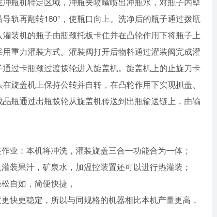
。在冲瓶机特定区域，冲瓶夹喷嘴喷出冲瓶水，对瓶子内壁
导轨再翻转180°，使瓶口向上。洗净后的瓶子通过拨瓶
入灌装机的瓶子由瓶颈托板卡住并在凸轮作用下将瓶子上
采用重力灌装方式。灌装阀打开后物料通过灌装阀完成灌
子通过卡瓶颈过渡拨轮进入旋盖机。旋盖机上的止旋刀卡
头在旋盖机上保持公转并自转，在凸轮作用下实现抓盖、
成品瓶通过出瓶拨轮从旋盖机传送到出瓶输送链上，由输
装作业：本机将冲洗，灌装旋盖三合一功能合为一体；
瓶灌装果汁，矿泉水，加温控装置还可以进行热灌装；
轻松自如，简便快捷，
度更快更稳定，所以与同规格的机器相比本机产量更高，