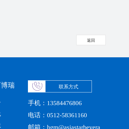
返回
百博瑞
联系方式
手机：
介
13584476806
化
电话：
0512-58361160
境
邮箱：
hgm@asiastarbevera