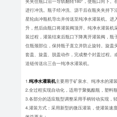
夹夹住瓶口沿一导轨翻转180°，使瓶口向下
进行冲洗。瓶子经冲洗、沥干后在瓶夹夹持下沿
星轮由冲瓶机导出并传送至纯净水灌装机。进
升，然后由瓶口将灌装阀顶开。纯净水灌装机
装过程，灌装结束后瓶口下降离开灌装阀，瓶
住瓶颈部位，保持瓶子直立并防止旋转。旋盖
套盖、旋盖、脱盖动作，完成整个封盖过程。
送链传送出三合一纯净水灌装机。
1.
主要用于矿泉水、纯净水的灌
纯净水灌装机
2.全过程实现自动化，适用于聚氨酯瓶，塑料
3.各部分的适应瓶型调整采用手柄转动实现，
4.灌装方式：采用新型的微压灌装，使灌装速
效益更大；