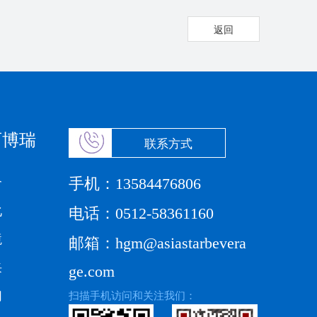
返回
百博瑞
联系方式
手机：
介
13584476806
化
电话：
0512-58361160
境
邮箱：
hgm@asiastarbevera
采
ge.com
们
扫描手机访问和关注我们：