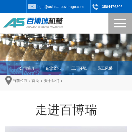
hgm@asiastarbeverage.com
13584476806
网站首页
关于我们
产品中心
公司简介
企业文化
工厂环境
员工风采
新闻动态
当前位置：
首页
>
关于我们
>
在线视频
走进百博瑞
行业应用
客户案例
联系我们