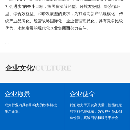
社会进步”的奋斗目标，按照资源节约型、环境友好型、经济循环
型、综合效益型、和谐发展型的要求，为打造高新产品规模化、传
统产业品牌化、经营战略国际化、企业管理现代化，具有竞争比较
优势、永续发展的现代化企业集团而努力奋斗。
...
企业文化/
CULTURE
企业愿景
企业使命
成为行业内具有影响力的饮料机械
我们致力于开发高质量，性能稳定
生产企业;
的饮料包装机械，为客户和员工创
造价值，真诚回馈和服务于社会;