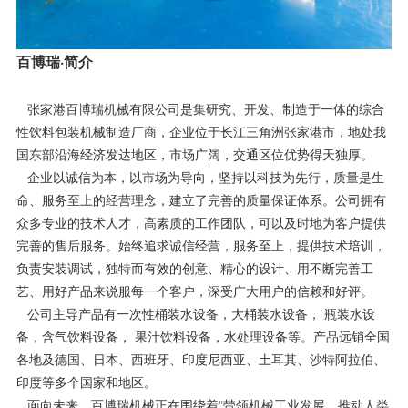
百博瑞·简介
张家港百博瑞机械有限公司是集研究、开发、制造于一体的综合
性饮料包装机械制造厂商，企业位于长江三角洲张家港市，地处我
国东部沿海经济发达地区，市场广阔，交通区位优势得天独厚。
企业以诚信为本，以市场为导向，坚持以科技为先行，质量是生
命、服务至上的经营理念，建立了完善的质量保证体系。公司拥有
众多专业的技术人才，高素质的工作团队，可以及时地为客户提供
完善的售后服务。始终追求诚信经营，服务至上，提供技术培训，
负责安装调试，独特而有效的创意、精心的设计、用不断完善工
艺、用好产品来说服每一个客户，深受广大用户的信赖和好评。
公司主导产品有一次性桶装水设备，大桶装水设备， 瓶装水设
备，含气饮料设备， 果汁饮料设备，水处理设备等。产品远销全国
各地及德国、日本、西班牙、印度尼西亚、土耳其、沙特阿拉伯、
印度等多个国家和地区。
面向未来，百博瑞机械正在围绕着“带领机械工业发展，推动人类