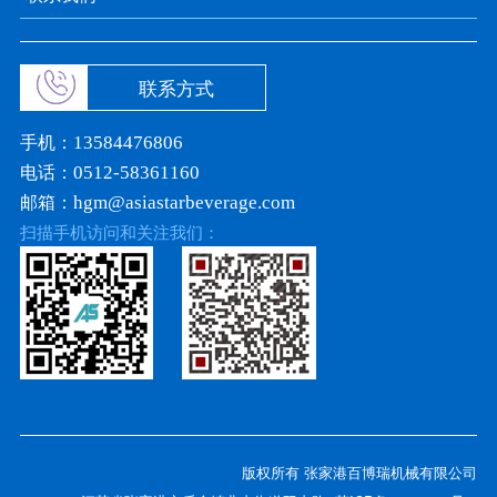
联系方式
手机：
13584476806
电话：
0512-58361160
邮箱：
hgm@asiastarbeverage.com
扫描手机访问和关注我们：
版权所有 张家港百博瑞机械有限公司