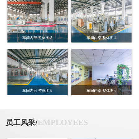
车间内部 整体图 3
车间内部 整体图 4
车间内部 整体图 5
车间内部 整体图 6
员工风采/
EMPLOYEES