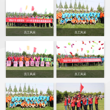
员工风采
员工风采
员工风采
员工风采