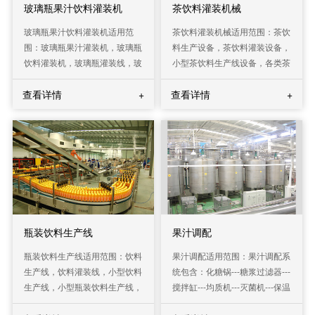
玻璃瓶果汁饮料灌装机
茶饮料灌装机械
玻璃瓶果汁饮料灌装机适用范
茶饮料灌装机械适用范围：茶饮
围：玻璃瓶果汁灌装机，玻璃瓶
料生产设备，茶饮料灌装设备，
饮料灌装机，玻璃瓶灌装线，玻
小型茶饮料生产线设备，各类茶
璃瓶饮料灌装机，玻璃瓶灌装设
饮料灌装机。产品特点：1、茶
查看详情
备。瓶盖类型： 三旋..
+
查看详情
饮料灌装机无菌热灌..
+
瓶装饮料生产线
果汁调配
瓶装饮料生产线适用范围：饮料
果汁调配适用范围：果汁调配系
生产线，饮料灌装线，小型饮料
统包含：化糖锅---糖浆过滤器---
生产线，小型瓶装饮料生产线，
搅拌缸---均质机---灭菌机---保温
灌装饮料生产线，异型瓶灌装生
罐---CIP清洗系统产量从500L到