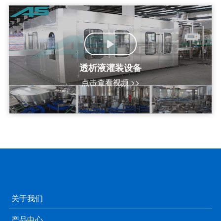
透析液灌装设备
点击查看视频 >>
关于我们
产品中心